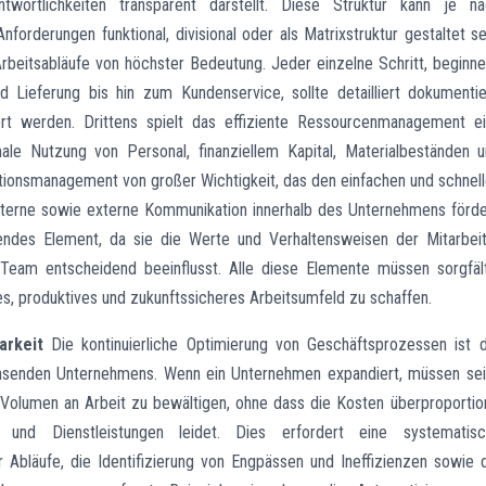
wortlichkeiten transparent darstellt. Diese Struktur kann je n
orderungen funktional, divisional oder als Matrixstruktur gestaltet se
rbeitsabläufe von höchster Bedeutung. Jeder einzelne Schritt, beginn
 Lieferung bis hin zum Kundenservice, sollte detailliert dokumentie
iert werden. Drittens spielt das effiziente Ressourcenmanagement e
le Nutzung von Personal, finanziellem Kapital, Materialbeständen 
mationsmanagement von großer Wichtigkeit, das den einfachen und schnel
interne sowie externe Kommunikation innerhalb des Unternehmens förde
agendes Element, da sie die Werte und Verhaltensweisen der Mitarbei
eam entscheidend beeinflusst. Alle diese Elemente müssen sorgfäl
s, produktives und zukunftssicheres Arbeitsumfeld zu schaffen.
arkeit
Die kontinuierliche Optimierung von Geschäftsprozessen ist 
achsenden Unternehmens. Wenn ein Unternehmen expandiert, müssen se
 Volumen an Arbeit zu bewältigen, ohne dass die Kosten überproportio
und Dienstleistungen leidet. Dies erfordert eine systematisc
Abläufe, die Identifizierung von Engpässen und Ineffizienzen sowie 