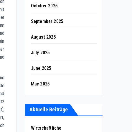
von
October 2025
mit
ner
September 2025
 um
und
August 2025
ein
ger
July 2025
und
June 2025
und
May 2025
nde
und
atz
Aktuelle Beiträge
),
rt,
ich
Wirtschaftliche