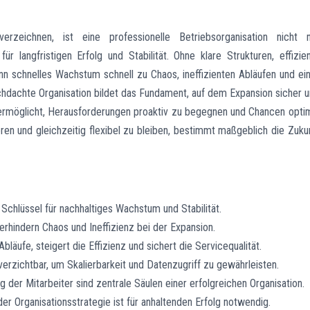
zeichnen, ist eine professionelle Betriebsorganisation nicht n
 langfristigen Erfolg und Stabilität. Ohne klare Strukturen, effizie
 schnelles Wachstum schnell zu Chaos, ineffizienten Abläufen und ei
chdachte Organisation bildet das Fundament, auf dem Expansion sicher 
 ermöglicht, Herausforderungen proaktiv zu begegnen und Chancen opti
eren und gleichzeitig flexibel zu bleiben, bestimmt maßgeblich die Zuku
 Schlüssel für nachhaltiges Wachstum und Stabilität.
erhindern Chaos und Ineffizienz bei der Expansion.
äufe, steigert die Effizienz und sichert die Servicequalität.
verzichtbar, um Skalierbarkeit und Datenzugriff zu gewährleisten.
 der Mitarbeiter sind zentrale Säulen einer erfolgreichen Organisation.
 Organisationsstrategie ist für anhaltenden Erfolg notwendig.