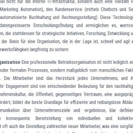
ei nicht nur die interne IT-Infrastruktur, sondern auch eine Vielzahl 
Marketing Automation), den Kundenservice (mittels Chatbots und Se
automatisierte Buchhaltung und Rechnungsstellung). Diese Technolog
 datengesteuerte Entscheidungsfindung und ermöglichen es, wertvo
n, die stattdessen für strategische Initiativen, Forschung, Entwicklung 
ie Basis für eine Organisation, die in der Lage ist, schnell und agil 
erbsfähigkeit langfristig zu sichern.
ganisation
Eine professionelle Betriebsorganisation ist nicht lediglich e
ls oder formalen Prozessen, sondern maßgeblich vom menschlichen Fak
. Die Mitarbeiter sind das Herzstück jedes Unternehmens, und i
 ihr Engagement sind von entscheidender Bedeutung für den nachhalti
nehmenskultur, die Offenheit, gegenseitiges Vertrauen, eine ausgeprä
rdert, bildet die beste Grundlage für effiziente und reibungslose Abläu
unikation über Unternehmensziele und -ergebnisse, klar definie
konsequente Bereitstellung von individuellen und kollektiv
ft auch die Einstellung zahlreicher neuer Mitarbeiter, was eine sorgfäl