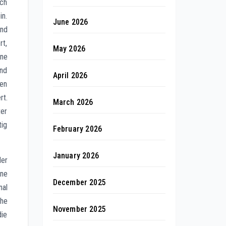
ach
in.
June 2026
end
rt,
May 2026
ine
und
April 2026
len
rt.
March 2026
ter
tig
February 2026
January 2026
der
ine
December 2025
nal
he
November 2025
die