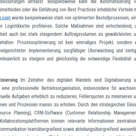
rbesserungen umfasst. Beispielsweise kann die Automatisierung 
tsmethoden oder die Einführung von Best Practices erhebliche Vorteile 
rs.com
würde beispielsweise stark von optimierten Bestellprozessen, ei
en Logistikkette profitieren. Solche Maßnahmen sind entscheidend,
nheit auch bei stark steigendem Auftragsvolumen zu gewährleisten 
ehalten. Prozessoptimierung ist kein einmaliges Projekt, sondern 
zielgerichteter Implementierung, sorgfältiger Überwachung und steti
ntinuierlich zu steigern und gleichzeitig die notwendige Flexibilität 
isierung
Im Zeitalter des digitalen Wandels sind Digitalisierung 
eine professionelle Betriebsorganisation, insbesondere für wachse
uelle Aufgaben erheblich zu reduzieren, Fehlerquoten zu minimieren 
ionen und Prozessen massiv zu erhöhen. Durch den strategischen Eins
urce Planning), CRM-Software (Customer Relationship Management
ollaborationsplattformen können relevante Informationen zentralisie
 Kommunikation teamübergreifend sowie abteilungsübergreifend wesentl