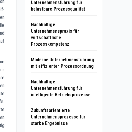
von
Unternehmensführung für
belastbare Prozessqualität
lf-
ien
Nachhaltige
lle
Unternehmenspraxis für
und
wirtschaftliche
auf
Prozesskompetenz
Moderne Unternehmensführung
ine
mit effizienter Prozessordnung
tor
hre
Nachhaltige
gen
Unternehmensführung für
gte
intelligente Betriebsprozesse
fe.
rte
Zukunftsorientierte
Unternehmensprozesse für
en
starke Ergebnisse
tig