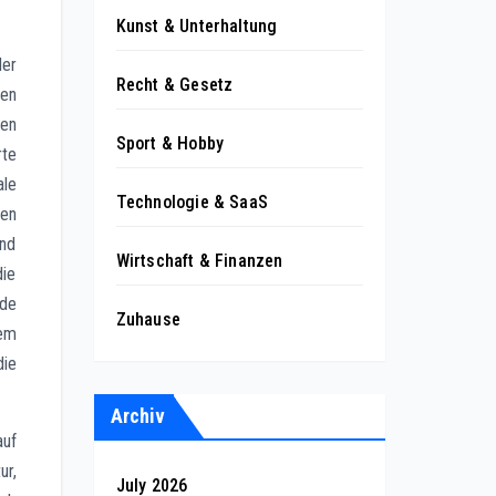
Kunst & Unterhaltung
er
Recht & Gesetz
den
hen
Sport & Hobby
rte
ale
Technologie & SaaS
ten
und
Wirtschaft & Finanzen
die
nde
Zuhause
tem
die
Archiv
auf
ur,
July 2026