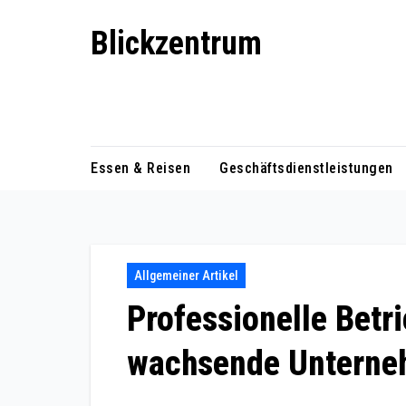
Skip
Blickzentrum
to
content
Wo Relevanz und Information
zusammenfinden
Essen & Reisen
Geschäftsdienstleistungen
Allgemeiner Artikel
Professionelle Betr
wachsende Untern