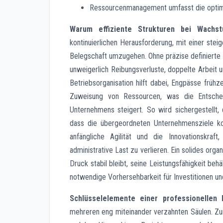
Ressourcenmanagement umfasst die optimal
Warum effiziente Strukturen bei Wachst
kontinuierlichen Herausforderung, mit einer st
Belegschaft umzugehen. Ohne präzise definierte R
unweigerlich Reibungsverluste, doppelte Arbeit u
Betriebsorganisation hilft dabei, Engpässe frühz
Zuweisung von Ressourcen, was die Entschei
Unternehmens steigert. So wird sichergestellt,
dass die übergeordneten Unternehmensziele ko
anfängliche Agilität und die Innovationskra
administrative Last zu verlieren. Ein solides or
Druck stabil bleibt, seine Leistungsfähigkeit be
notwendige Vorhersehbarkeit für Investitionen un
Schlüsselelemente einer professionellen 
mehreren eng miteinander verzahnten Säulen. Zun