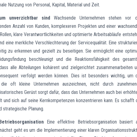
e Nutzung von Personal, Kapital, Material und Zeit.
um unverzichtbar sind
Wachsende Unternehmen stehen vor d
eigenden Anzahl von Kunden, komplexeren Projekten und einer wachsen
ollen, klare Verantwortlichkeiten und optimierte Arbeitsabläufe entste
nd eine merkliche Verschlechterung der Servicequalität. Eine strukturie
eitig zu erkennen und gezielt zu beseitigen. Sie ermöglicht eine optim
dungsfindung beschleunigt und die Reaktionsfähigkeit des gesam
 dass alle Abteilungen kohärent und zielgerichtet zusammenarbeiten 
nsequent verfolgt werden können. Dies ist besonders wichtig, um 
ft, die oft kleine Unternehmen auszeichnen, nicht durch zunehme
ganisatorisches Gerüst sorgt dafür, dass das Unternehmen auch bei erhöh
hält und sich auf seine Kernkompetenzen konzentrieren kann. Es schafft 
d strategische Planung.
Betriebsorganisation
Eine effektive Betriebsorganisation basiert 
ächst geht es um die Implementierung einer klaren Organisationsstrukt