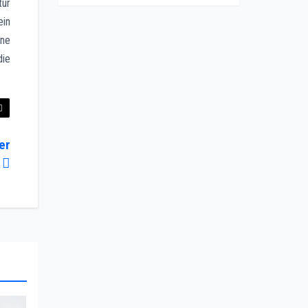
tur
ein
ine
die
er
t