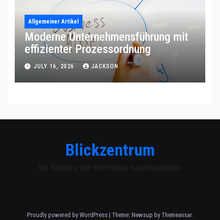
Allgemeiner Artikel
Moderne Unternehmensführung mit
effizienter Prozessordnung
JULY 16, 2026
JACKSON
Blickzentrum
Wo Relevanz und Information zusammenfinden
Proudly powered by WordPress
|
Theme: Newsup by
Themeansar
.