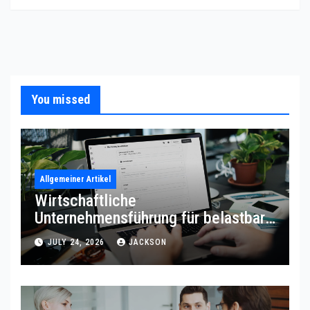
You missed
Allgemeiner Artikel
Wirtschaftliche
Unternehmensführung für belastbare
Prozessqualität
JULY 24, 2026
JACKSON