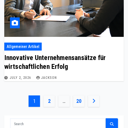
Allgemeiner Artikel
Innovative Unternehmensansätze für
wirtschaftlichen Erfolg
JULY 2, 2026
JACKSON
Posts
1
2
…
20
pagination