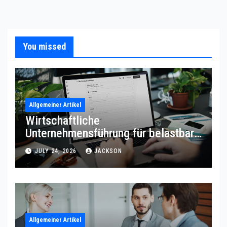
You missed
Allgemeiner Artikel
Wirtschaftliche
Unternehmensführung für belastbare
Prozessqualität
JULY 24, 2026
JACKSON
Allgemeiner Artikel