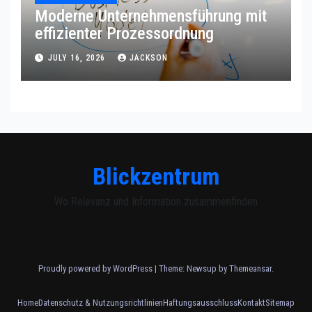
Moderne Unternehmensführung mit
effizienter Prozessordnung
JULY 16, 2026
JACKSON
Blickzentrum
Wo Relevanz und Information zusammenfinden
Proudly powered by WordPress
|
Theme: Newsup by
Themeansar
.
Home
Datenschutz & Nutzungsrichtlinien
Haftungsausschluss
Kontakt
Sitemap