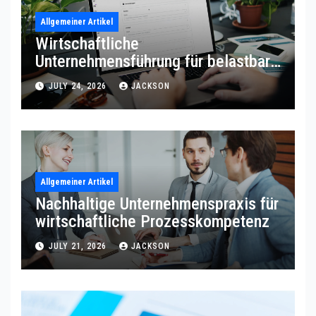
Allgemeiner Artikel
Wirtschaftliche
Unternehmensführung für belastbare
Prozessqualität
JULY 24, 2026
JACKSON
Allgemeiner Artikel
Nachhaltige Unternehmenspraxis für
wirtschaftliche Prozesskompetenz
JULY 21, 2026
JACKSON