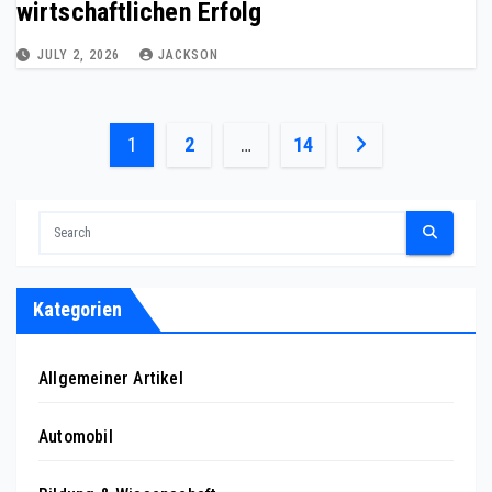
wirtschaftlichen Erfolg
JULY 2, 2026
JACKSON
Posts
1
2
…
14
pagination
Kategorien
Allgemeiner Artikel
Automobil