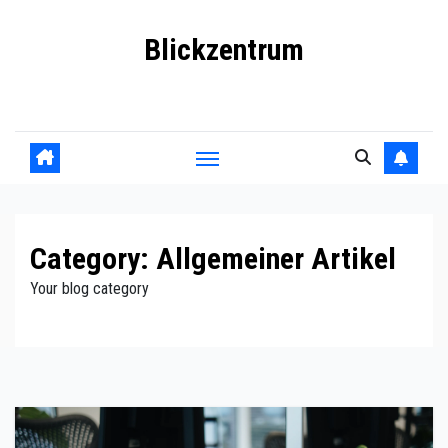
Skip
Blickzentrum
to
content
Wo Relevanz und Information zusammenfinden
Category:
Allgemeiner Artikel
Your blog category