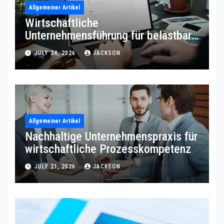
Allgemeiner Artikel
Wirtschaftliche
Unternehmensführung für belastbare
Prozessqualität
JULY 24, 2026
JACKSON
Allgemeiner Artikel
Nachhaltige Unternehmenspraxis für
wirtschaftliche Prozesskompetenz
JULY 21, 2026
JACKSON