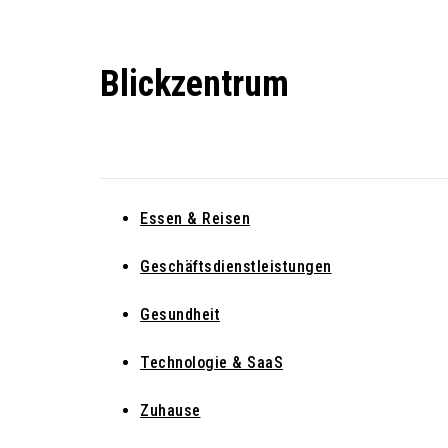
Skip
to
Blickzentrum
content
Wo Relevanz und Information zusammenfinden
Essen & Reisen
Geschäftsdienstleistungen
Gesundheit
Technologie & SaaS
Zuhause