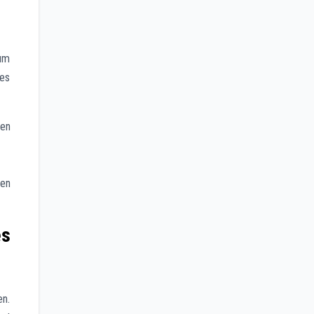
 um
es
ken
len
es
en.