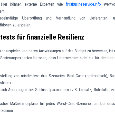
? Hier können externe Experten wie
firstbusineservice.info
wertvol
ern.
egelmäßige Überprüfung und Verhandlung von Lieferanten- u
tionen zu erzielen.
ests für finanzielle Resilienz
urchzuspielen und deren Auswirkungen auf das Budget zu bewerten, ist 
Sanierungsexperten betonen, dass Unternehmen nicht nur für den bes
rstellung von mindestens drei Szenarien: Best-Case (optimistisch), Ba
stisch).
 sich Änderungen bei Schlüsselparametern (z.B. Umsatz, Rohstoffprei
fischer Maßnahmenpläne für jedes Worst-Case-Szenario, um bei des
u können.