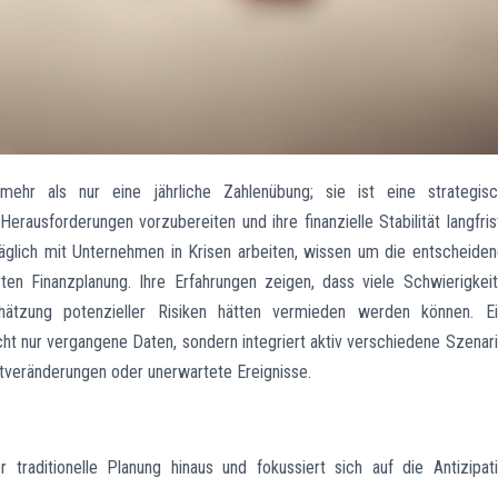
ehr als nur eine jährliche Zahlenübung; sie ist eine strategis
rausforderungen vorzubereiten und ihre finanzielle Stabilität langfris
täglich mit Unternehmen in Krisen arbeiten, wissen um die entscheide
ten Finanzplanung. Ihre Erfahrungen zeigen, dass viele Schwierigkei
schätzung potenzieller Risiken hätten vermieden werden können. E
ht nur vergangene Daten, sondern integriert aktiv verschiedene Szenar
ktveränderungen oder unerwartete Ereignisse.
traditionelle Planung hinaus und fokussiert sich auf die Antizipat