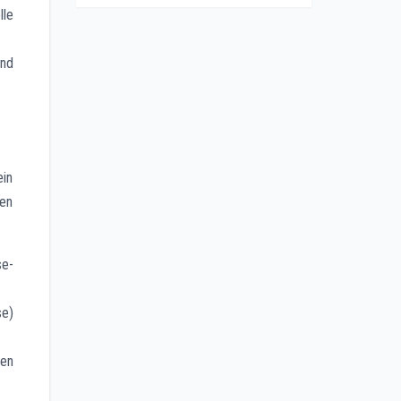
le
nd
ein
ten
se-
se)
sen