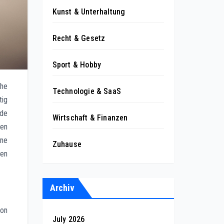
Kunst & Unterhaltung
Recht & Gesetz
Sport & Hobby
che
Technologie & SaaS
tig
nde
Wirtschaft & Finanzen
ten
ine
Zuhause
ien
Archiv
ion
July 2026