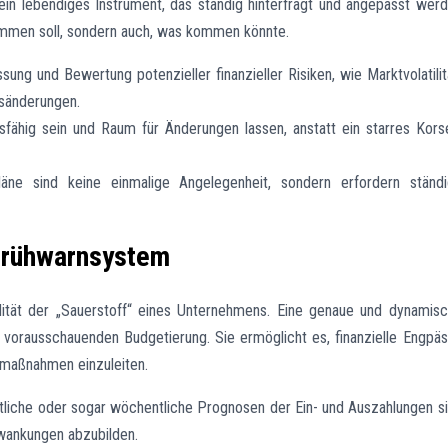
ein lebendiges Instrument, das ständig hinterfragt und angepasst wer
kommen soll, sondern auch, was kommen könnte.
sung und Bewertung potenzieller finanzieller Risiken, wie Marktvolatilit
sänderungen.
sfähig sein und Raum für Änderungen lassen, anstatt ein starres Kors
läne sind keine einmalige Angelegenheit, sondern erfordern ständ
 Frühwarnsystem
idität der „Sauerstoff“ eines Unternehmens. Eine genaue und dynamis
r vorausschauenden Budgetierung. Sie ermöglicht es, finanzielle Engpä
nmaßnahmen einzuleiten.
tliche oder sogar wöchentliche Prognosen der Ein- und Auszahlungen s
chwankungen abzubilden.