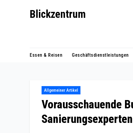
Skip
Blickzentrum
to
content
Wo Relevanz und Information
zusammenfinden
Essen & Reisen
Geschäftsdienstleistungen
Allgemeiner Artikel
Vorausschauende Bu
Sanierungsexperten