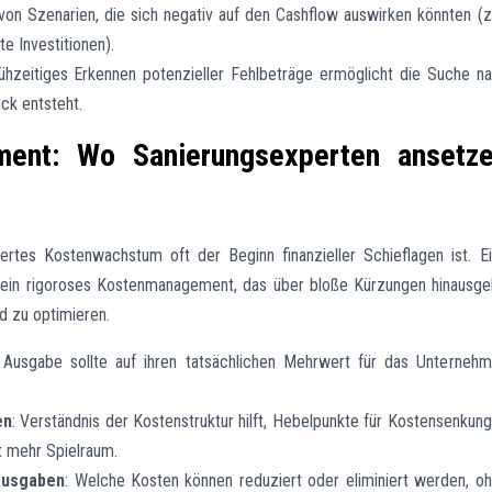
 von Szenarien, die sich negativ auf den Cashflow auswirken könnten (z
e Investitionen).
rühzeitiges Erkennen potenzieller Fehlbeträge ermöglicht die Suche n
uck entsteht.
ment: Wo Sanierungsexperten ansetz
iertes Kostenwachstum oft der Beginn finanzieller Schieflagen ist. E
 ein rigoroses Kostenmanagement, das über bloße Kürzungen hinausge
d zu optimieren.
Ausgabe sollte auf ihren tatsächlichen Mehrwert für das Unterneh
en
: Verständnis der Kostenstruktur hilft, Hebelpunkte für Kostensenkun
ft mehr Spielraum.
 Ausgaben
: Welche Kosten können reduziert oder eliminiert werden, o