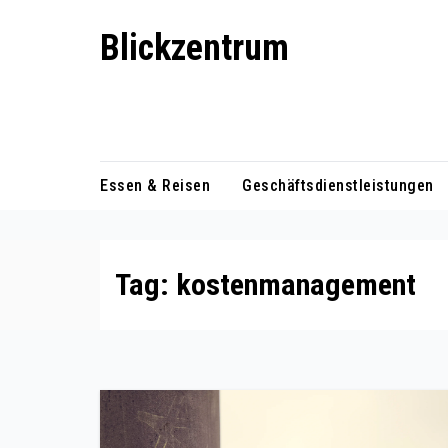
Skip
Blickzentrum
to
content
Wo Relevanz und Information
zusammenfinden
Essen & Reisen
Geschäftsdienstleistungen
Tag:
kostenmanagement