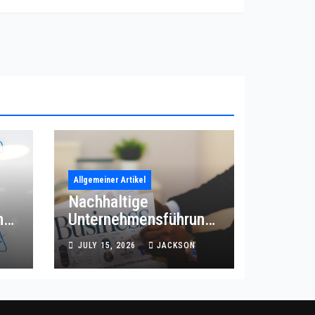
Allgemeiner Artikel
Nachhaltige
ng
Unternehmensführung
für intelligente
JULY 15, 2026
JACKSON
Betriebsprozesse