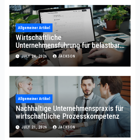
Allgemeiner Artikel
Wirtschaftliche
Unternehmensführung für belastbare
Prozessqualität
JULY 24, 2026
JACKSON
Allgemeiner Artikel
Nachhaltige Unternehmenspraxis für
wirtschaftliche Prozesskompetenz
JULY 21, 2026
JACKSON