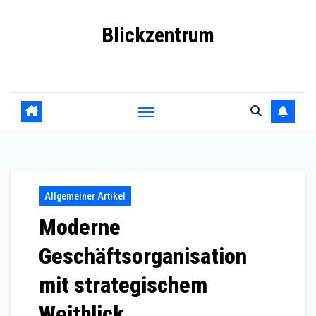
Skip
Blickzentrum
to
content
Wo Relevanz und Information zusammenfinden
Allgemeiner Artikel
Moderne
Geschäftsorganisation
mit strategischem
Weitblick