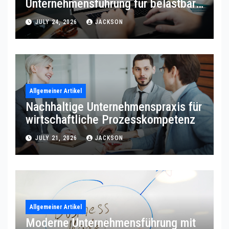
Unternehmensführung für belastbare
Prozessqualität
JULY 24, 2026
JACKSON
Allgemeiner Artikel
Nachhaltige Unternehmenspraxis für
wirtschaftliche Prozesskompetenz
JULY 21, 2026
JACKSON
Allgemeiner Artikel
Moderne Unternehmensführung mit