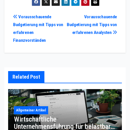
Post
Vorausschauende
Vorausschauende
Budgetierung mit Tipps von
Budgetierung mit Tipps von
navigation
erfahrenen
erfahrenen Analysten
Finanzvorständen
Related Post
Allgemeiner Artikel
Wirtschaftliche
Unternehmensführung für belastbare