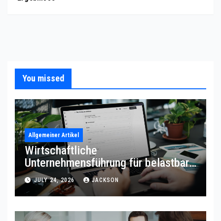
You missed
Allgemeiner Artikel
Wirtschaftliche
Unternehmensführung für belastbare
Prozessqualität
JULY 24, 2026
JACKSON