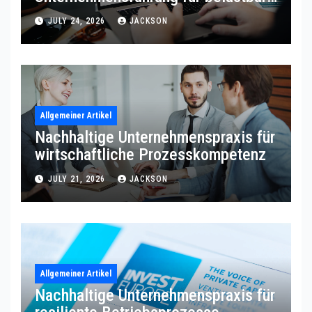
Prozessqualität
JULY 24, 2026
JACKSON
Allgemeiner Artikel
Nachhaltige Unternehmenspraxis für
wirtschaftliche Prozesskompetenz
JULY 21, 2026
JACKSON
Allgemeiner Artikel
Nachhaltige Unternehmenspraxis für