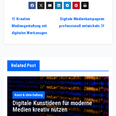
Post
Kreative
Digitale Medienkampagnen
Mediengestaltung mit
professionell entwickeln
navigation
digitalen Werkzeugen
Related Post
Kunst & Unterhaltung
Digitale Kunstideen für moderne
Medien kreativ nutzen