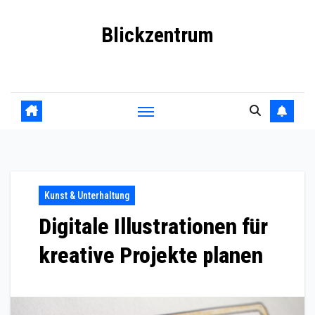
Skip
Blickzentrum
to
content
Wo Relevanz und Information zusammenfinden
Kunst & Unterhaltung
Digitale Illustrationen für
kreative Projekte planen