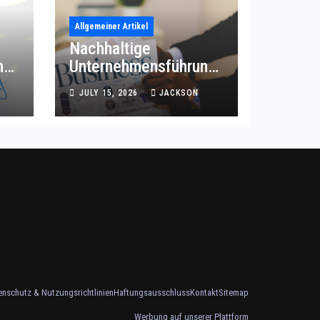
Allgemeiner Artikel
Nachhaltige
ng
Unternehmensführung
für intelligente
JULY 15, 2026
JACKSON
Betriebsprozesse
enschutz & Nutzungsrichtlinien
Haftungsausschluss
Kontakt
Sitemap
Werbung auf unserer Plattform