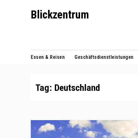
Skip
Blickzentrum
to
content
Wo Relevanz und Information
zusammenfinden
Essen & Reisen
Geschäftsdienstleistungen
Tag:
Deutschland