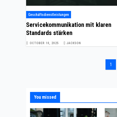
Geschäftsdienstleistungen
Servicekommunikation mit klaren
Standards stärken
OCTOBER 10, 2025
JACKSON
Pos
1
pag
You missed