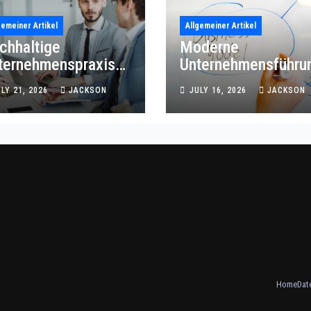
gemeiner Artikel
Allgemeiner Artikel
chhaltige
Moderne
ternehmenspraxis
Unternehmensführu
r wirtschaftliche
mit effizienter
ULY 21, 2026
JACKSON
JULY 16, 2026
JACKSON
ozesskompetenz
Prozessordnung
Home
Dat