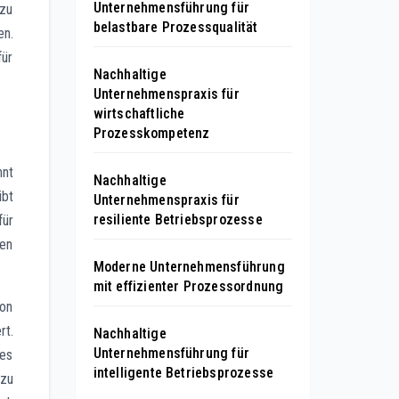
Unternehmensführung für
 zu
belastbare Prozessqualität
en.
für
Nachhaltige
Unternehmenspraxis für
wirtschaftliche
Prozesskompetenz
nnt
Nachhaltige
ibt
Unternehmenspraxis für
resiliente Betriebsprozesse
für
ien
Moderne Unternehmensführung
mit effizienter Prozessordnung
ion
rt.
Nachhaltige
Unternehmensführung für
nes
intelligente Betriebsprozesse
 zu