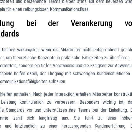
atzbereit und bestehende Teams bleiben stets auf dem neuesten Sta
ein für einen reibungslosen Kommunikationsfluss.
lung bei der Verankerung vo
ndards
s
bleiben wirkungslos, wenn die Mitarbeiter nicht entsprechend gesch
r, um theoretische Konzepte in praktische Fähigkeiten zu überführen.
 vermitteln, sondern ein tiefes Verständnis und die Fähigkeit zur Anwend
spiele helfen dabei, den Umgang mit schwierigen Kundensituationen
Kommunikationsfähigkeiten aufbauen.
leifen enthalten. Nach jeder Interaktion erhalten Mitarbeiter konstrukt
Leistung kontinuierlich zu verbessern. Besonders wichtig ist, d
 die Standards vor und unterstützen ihre Teams bei der Einhaltung. 
ramme zahlt sich langfristig aus. Sie führt zu einer höher
ation und letztendlich zu einer herausragenden Kundenerfahrung. 