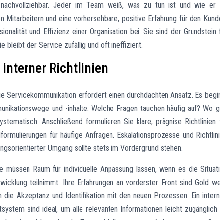
d nachvollziehbar. Jeder im Team weiß, was zu tun ist und wie er
n Mitarbeitern und eine vorhersehbare, positive Erfahrung für den Kund
nalität und Effizienz einer Organisation bei. Sie sind der Grundstein 
 bleibt der Service zufällig und oft ineffizient.
interner Richtlinien
r die Servicekommunikation erfordert einen durchdachten Ansatz. Es begi
unikationswege und -inhalte. Welche Fragen tauchen häufig auf? Wo g
tematisch. Anschließend formulieren Sie klare, prägnise Richtlinien 
ormulierungen für häufige Anfragen, Eskalationsprozesse und Richtlin
sungsorientierter Umgang sollte stets im Vordergrund stehen.
 Sie müssen Raum für individuelle Anpassung lassen, wenn es die Situat
twicklung teilnimmt. Ihre Erfahrungen an vorderster Front sind Gold we
 die Akzeptanz und Identifikation mit den neuen Prozessen. Ein inter
stem sind ideal, um alle relevanten Informationen leicht zugänglich