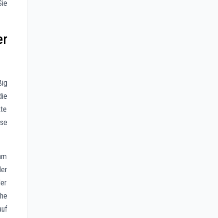
Sie
r
ig
ie
kte
ese
eam
der
ler
che
auf