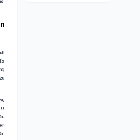
nd.
n
ult
 Es
ung
 zu
ive
ass
Die
en
Die