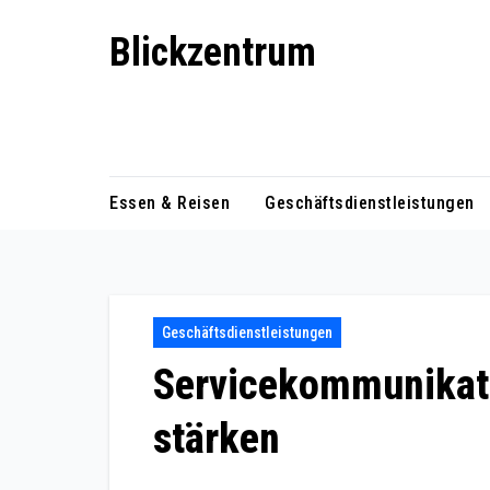
Skip
Blickzentrum
to
content
Wo Relevanz und Information
zusammenfinden
Essen & Reisen
Geschäftsdienstleistungen
Geschäftsdienstleistungen
Servicekommunikati
stärken