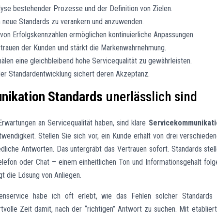
lyse bestehender Prozesse und der Definition von Zielen.
um neue Standards zu verankern und anzuwenden.
n Erfolgskennzahlen ermöglichen kontinuierliche Anpassungen.
ertrauen der Kunden und stärkt die Markenwahrnehmung.
nälen eine gleichbleibend hohe Servicequalität zu gewährleisten.
der Standardentwicklung sichert deren Akzeptanz.
nikation Standards
unerlässlich sind
wartungen an Servicequalität haben, sind klare
Servicekommunikati
twendigkeit. Stellen Sie sich vor, ein Kunde erhält von drei verschiede
edliche Antworten. Das untergräbt das Vertrauen sofort. Standards stel
Telefon oder Chat – einem einheitlichen Ton und Informationsgehalt folg
gt die Lösung von Anliegen.
enservice habe ich oft erlebt, wie das Fehlen solcher Standards
tvolle Zeit damit, nach der “richtigen” Antwort zu suchen. Mit etablier