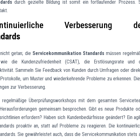
dards
durch gezielte Bildung ist somit ein fortlaufender Prozess. 
akt.
nuierliche Verbesserung de
ndards
 nicht getan; die
Servicekommunikation Standards
müssen regelmäß
wie die Kundenzufriedenheit (CSAT), die Erstlösungsrate und d
ektivität. Sammeln Sie Feedback von Kunden durch Umfragen oder dire
t-Protokolle, um Muster und wiederkehrende Probleme zu erkennen. Di
ungen zur Verbesserung.
ss regelmäßige Überprüfungsworkshops mit dem gesamten Servicet
nd Herausforderungen gemeinsam besprochen. Gibt es neue Produkte o
srichtlinien erfordern? Haben sich Kundenbedürfnisse geändert? Ein agi
tandards proaktiv an, statt auf Probleme zu reagieren. Die kontinuierli
tandards. Sie gewährleistet auch, dass die Servicekommunikation stets 