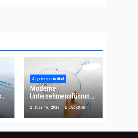
Allgemeiner Artikel
Moderne
s
Unternehmensführung
mit effizienter
JULY 16, 2026
JACKSON
Prozessordnung