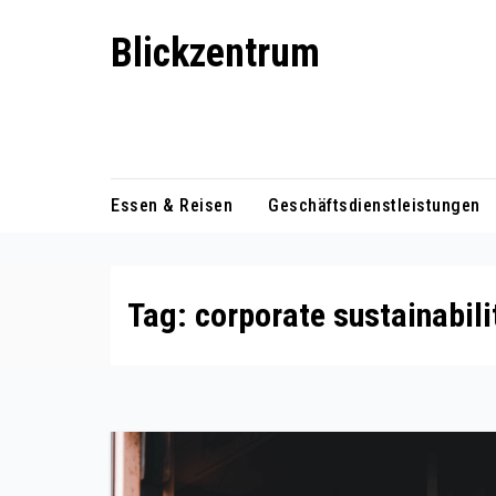
Skip
Blickzentrum
to
content
Wo Relevanz und Information
zusammenfinden
Essen & Reisen
Geschäftsdienstleistungen
Tag:
corporate sustainabi