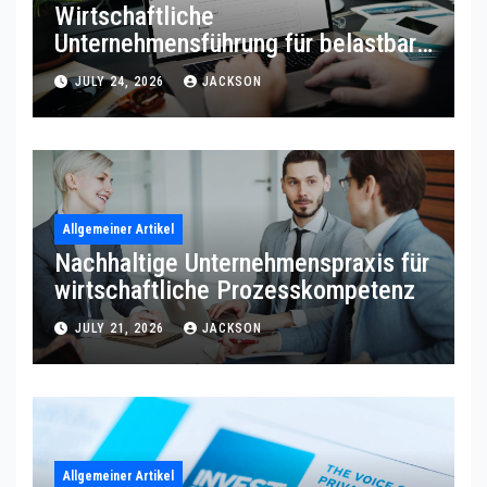
Wirtschaftliche
Unternehmensführung für belastbare
Prozessqualität
JULY 24, 2026
JACKSON
Allgemeiner Artikel
Nachhaltige Unternehmenspraxis für
wirtschaftliche Prozesskompetenz
JULY 21, 2026
JACKSON
Allgemeiner Artikel