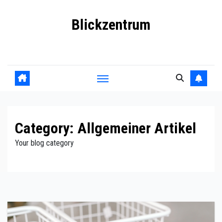
Skip
Blickzentrum
to
content
Wo Relevanz und Information zusammenfinden
Category:
Allgemeiner Artikel
Your blog category