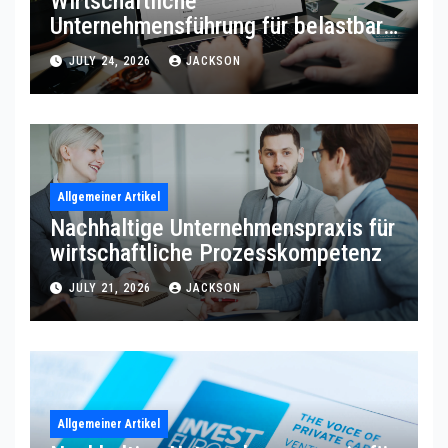
Wirtschaftliche
Unternehmensführung für belastbare
Prozessqualität
JULY 24, 2026
JACKSON
Allgemeiner Artikel
Nachhaltige Unternehmenspraxis für
wirtschaftliche Prozesskompetenz
JULY 21, 2026
JACKSON
Allgemeiner Artikel