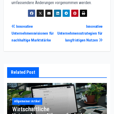
umfassendere Änderungen vorgenommen werden.
Post
Innovative
Innovative
Unternehmensvisionen für
Unternehmensstrategien für
navigation
nachhaltige Marktstärke
langfristigen Nutzen
Related Post
Allgemeiner Artikel
Wirtschaftliche