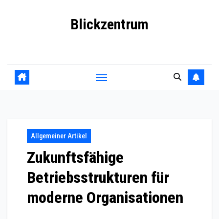
Skip
Blickzentrum
to
content
Wo Relevanz und Information zusammenfinden
Allgemeiner Artikel
Zukunftsfähige
Betriebsstrukturen für
moderne Organisationen