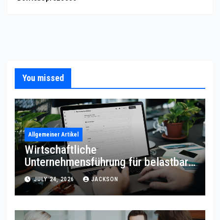
You missed
Allgemeiner Artikel
Wirtschaftliche
Unternehmensführung für belastbare
Prozessqualität
JULY 24, 2026
JACKSON