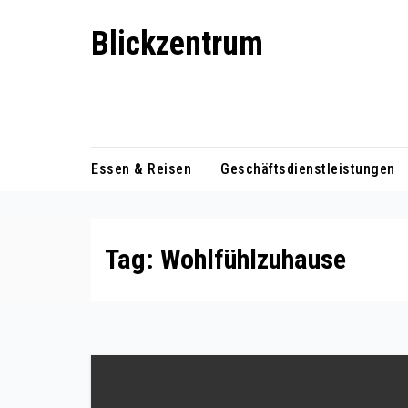
Skip
Blickzentrum
to
content
Wo Relevanz und Information
zusammenfinden
Essen & Reisen
Geschäftsdienstleistungen
Tag:
Wohlfühlzuhause