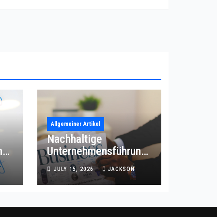
Allgemeiner Artikel
Nachhaltige
ng
Unternehmensführung
für intelligente
JULY 15, 2026
JACKSON
Betriebsprozesse