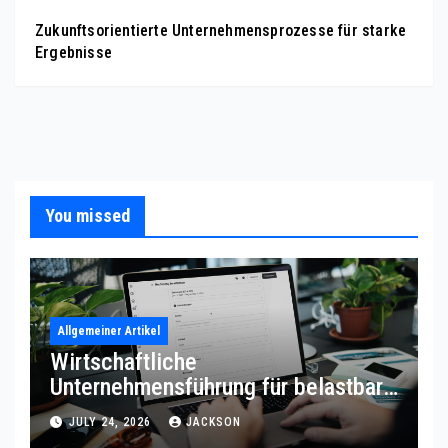
Zukunftsorientierte Unternehmensprozesse für starke
Ergebnisse
You missed
Allgemeiner Artikel
Wirtschaftliche
Unternehmensführung für belastbare
Prozessqualität
JULY 24, 2026
JACKSON