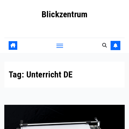
Skip
Blickzentrum
to
content
Wo Relevanz und Information zusammenfinden
Tag:
Unterricht DE