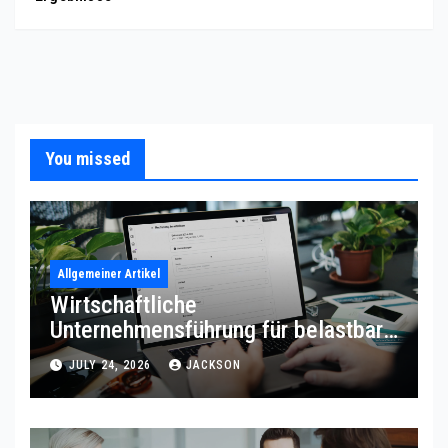
You missed
Allgemeiner Artikel
Wirtschaftliche
Unternehmensführung für belastbare
Prozessqualität
JULY 24, 2026
JACKSON