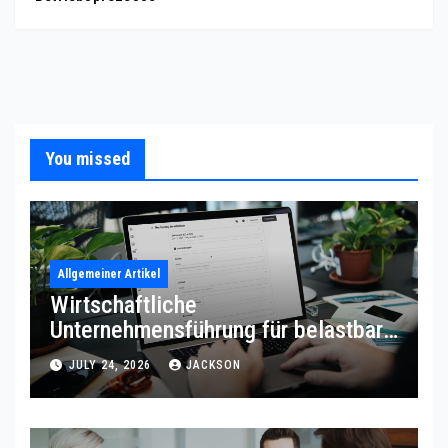
You missed
Allgemeiner Artikel
Wirtschaftliche
Unternehmensführung für belastbare
Prozessqualität
JULY 24, 2026
JACKSON