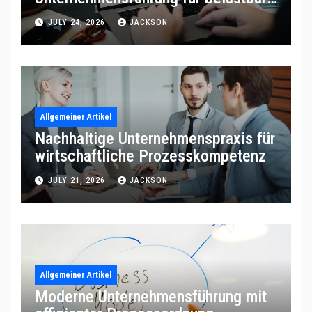
Prozessqualität
JULY 24, 2026
JACKSON
Allgemeiner Artikel
Nachhaltige Unternehmenspraxis für
wirtschaftliche Prozesskompetenz
JULY 21, 2026
JACKSON
Allgemeiner Artikel
Moderne Unternehmensführung mit