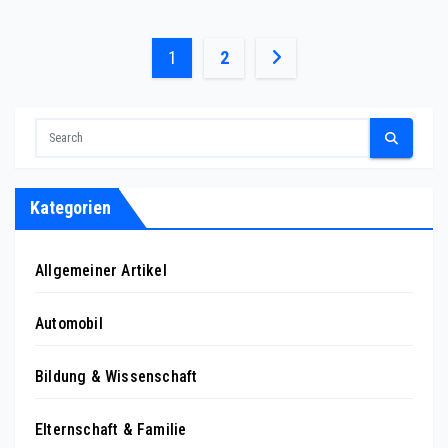
Posts
1
2
pagination
Kategorien
Allgemeiner Artikel
Automobil
Bildung & Wissenschaft
Elternschaft & Familie