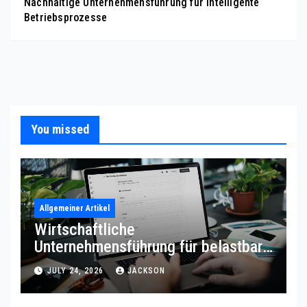
Nachhaltige Unternehmensführung für intelligente
Betriebsprozesse
You missed
Allgemeiner Artikel
Wirtschaftliche
Unternehmensführung für belastbare
Prozessqualität
JULY 24, 2026
JACKSON