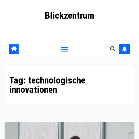
Skip
Blickzentrum
to
content
Wo Relevanz und Information zusammenfinden
Tag:
technologische
innovationen