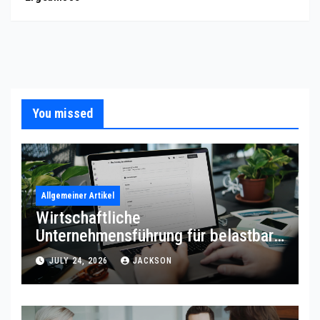
You missed
Allgemeiner Artikel
Wirtschaftliche
Unternehmensführung für belastbare
Prozessqualität
JULY 24, 2026
JACKSON