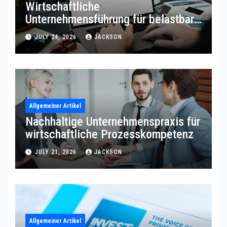
Wirtschaftliche
Unternehmensführung für belastbare
Prozessqualität
JULY 24, 2026
JACKSON
Allgemeiner Artikel
Nachhaltige Unternehmenspraxis für
wirtschaftliche Prozesskompetenz
JULY 21, 2026
JACKSON
Allgemeiner Artikel