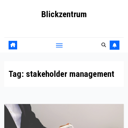
Skip
Blickzentrum
to
content
Wo Relevanz und Information zusammenfinden
Tag:
stakeholder management