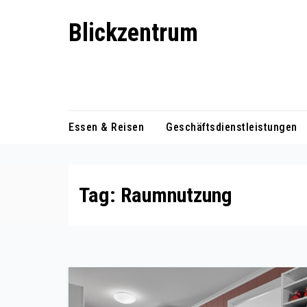
Skip
Blickzentrum
to
content
Wo Relevanz und Information
zusammenfinden
Essen & Reisen
Geschäftsdienstleistungen
Tag:
Raumnutzung