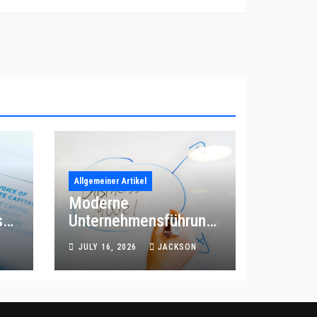
Allgemeiner Artikel
Moderne
s
Unternehmensführung
mit effizienter
JULY 16, 2026
JACKSON
Prozessordnung