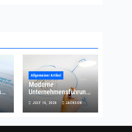
Allgemeiner Artikel
Moderne
s
Unternehmensführung
mit effizienter
JULY 16, 2026
JACKSON
Prozessordnung