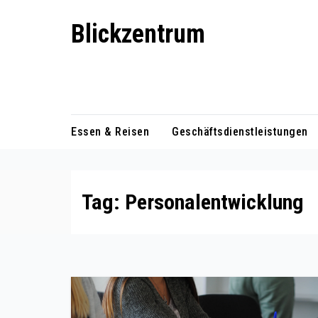
Skip
Blickzentrum
to
content
Wo Relevanz und Information
zusammenfinden
Essen & Reisen
Geschäftsdienstleistungen
Tag:
Personalentwicklung