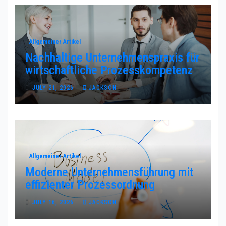
Allgemeiner Artikel
Nachhaltige Unternehmenspraxis für
wirtschaftliche Prozesskompetenz
JULY 21, 2026
JACKSON
Allgemeiner Artikel
Moderne Unternehmensführung mit
effizienter Prozessordnung
JULY 16, 2026
JACKSON