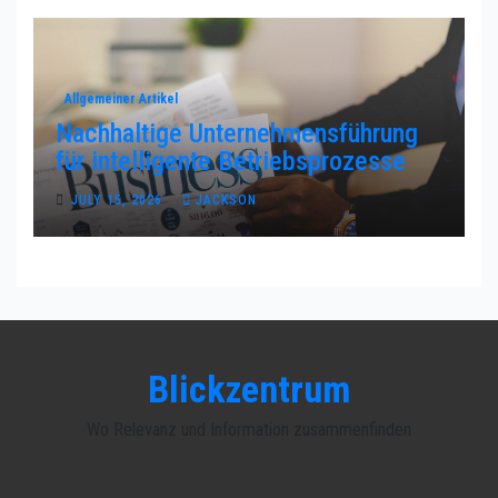
Allgemeiner Artikel
Nachhaltige Unternehmensführung
für intelligente Betriebsprozesse
JULY 15, 2026
JACKSON
Blickzentrum
Wo Relevanz und Information zusammenfinden