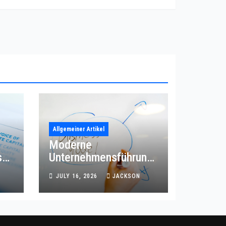
Allgemeiner Artikel
Moderne
s
Unternehmensführung
mit effizienter
JULY 16, 2026
JACKSON
Prozessordnung