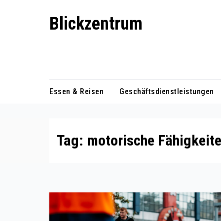
Skip
Blickzentrum
to
content
Wo Relevanz und Information
zusammenfinden
Essen & Reisen
Geschäftsdienstleistungen
Tag:
motorische Fähigkeit