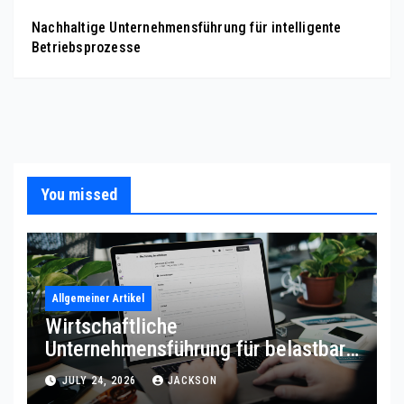
Nachhaltige Unternehmensführung für intelligente
Betriebsprozesse
You missed
Allgemeiner Artikel
Wirtschaftliche
Unternehmensführung für belastbare
Prozessqualität
JULY 24, 2026
JACKSON