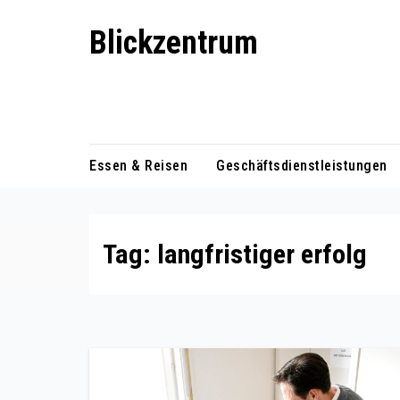
Skip
Blickzentrum
to
content
Wo Relevanz und Information
zusammenfinden
Essen & Reisen
Geschäftsdienstleistungen
Tag:
langfristiger erfolg