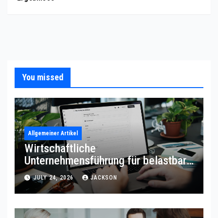
You missed
Allgemeiner Artikel
Wirtschaftliche
Unternehmensführung für belastbare
Prozessqualität
JULY 24, 2026
JACKSON