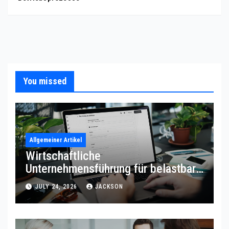
You missed
Allgemeiner Artikel
Wirtschaftliche
Unternehmensführung für belastbare
Prozessqualität
JULY 24, 2026
JACKSON