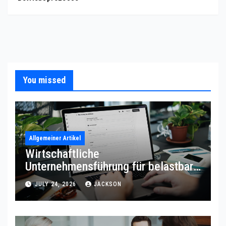
You missed
Allgemeiner Artikel
Wirtschaftliche
Unternehmensführung für belastbare
Prozessqualität
JULY 24, 2026
JACKSON