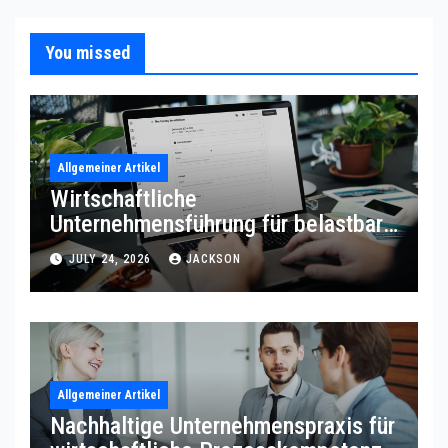
You missed
Allgemeiner Artikel
Wirtschaftliche
Unternehmensführung für belastbare
Prozessqualität
JULY 24, 2026
JACKSON
Allgemeiner Artikel
Nachhaltige Unternehmenspraxis für