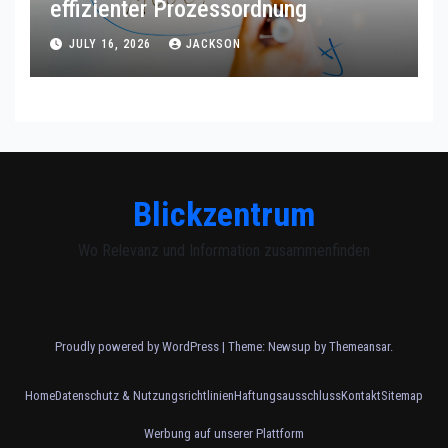
effizienter Prozessordnung
JULY 16, 2026
JACKSON
Blickzentrum
Wo Relevanz und Information zusammenfinden
Proudly powered by WordPress
|
Theme: Newsup by
Themeansar
.
Home
Datenschutz & Nutzungsrichtlinien
Haftungsausschluss
Kontakt
Sitemap
Werbung auf unserer Plattform