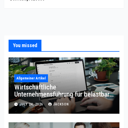
You missed
Allgemeiner Artikel
Wirtschaftliche
Unternehmensführung für belastbare
Prozessqualität
JULY 24, 2026
JACKSON