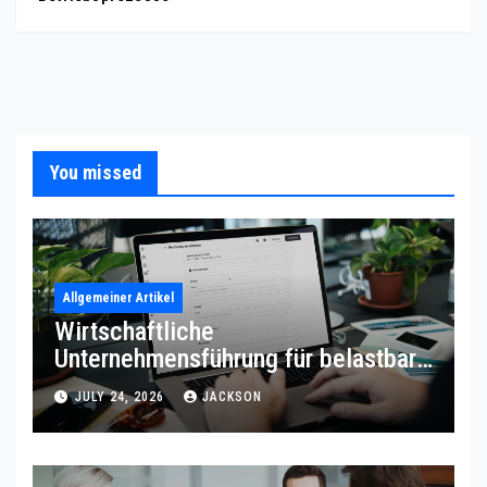
You missed
Allgemeiner Artikel
Wirtschaftliche
Unternehmensführung für belastbare
Prozessqualität
JULY 24, 2026
JACKSON