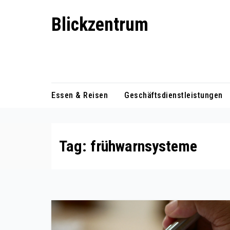
Skip
Blickzentrum
to
content
Wo Relevanz und Information
zusammenfinden
Essen & Reisen
Geschäftsdienstleistungen
Tag:
frühwarnsysteme