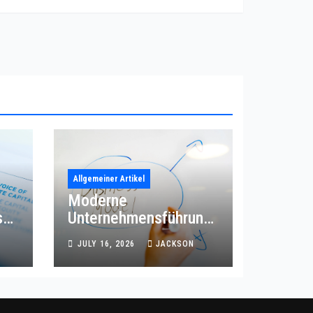
Allgemeiner Artikel
Moderne
s
Unternehmensführung
mit effizienter
JULY 16, 2026
JACKSON
Prozessordnung