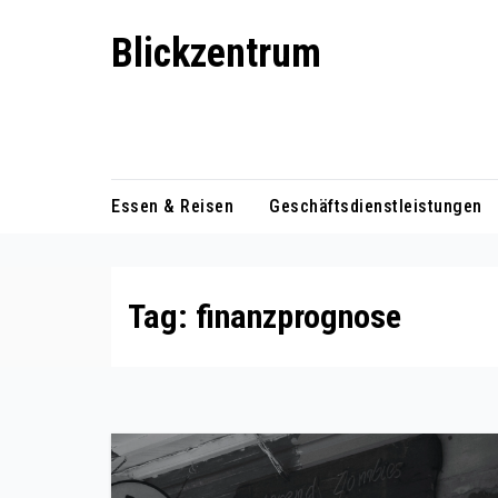
Skip
Blickzentrum
to
content
Wo Relevanz und Information
zusammenfinden
Essen & Reisen
Geschäftsdienstleistungen
Tag:
finanzprognose