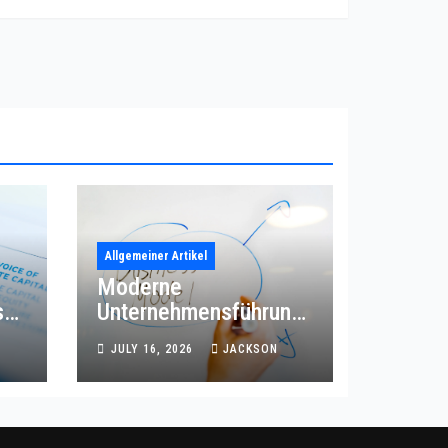
Allgemeiner Artikel
Moderne
s
Unternehmensführung
mit effizienter
JULY 16, 2026
JACKSON
Prozessordnung