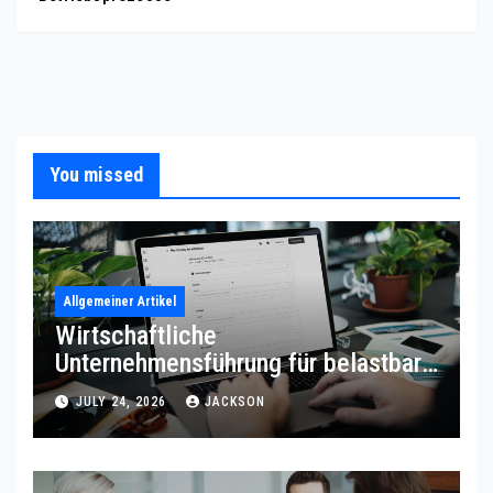
You missed
Allgemeiner Artikel
Wirtschaftliche
Unternehmensführung für belastbare
Prozessqualität
JULY 24, 2026
JACKSON