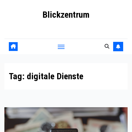
Skip
Blickzentrum
to
content
Wo Relevanz und Information zusammenfinden
Tag:
digitale Dienste