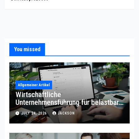
You missed
Allgemeiner Artikel
Wirtschaftliche
Unternehmensführung für belastbare
Prozessqualität
JULY 24, 2026
JACKSON