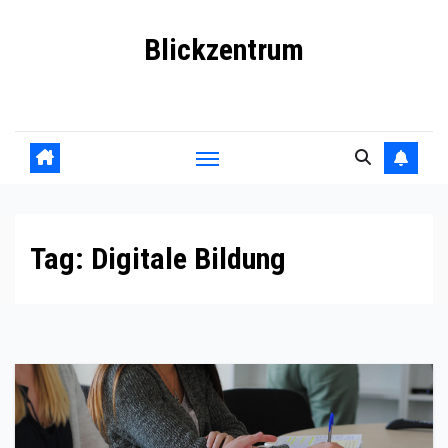
Skip
Blickzentrum
to
content
Wo Relevanz und Information zusammenfinden
Tag:
Digitale Bildung