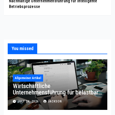
Nachhaltige Unternehmensführung für intelligente
Betriebsprozesse
You missed
Allgemeiner Artikel
Wirtschaftliche
Unternehmensführung für belastbare
Prozessqualität
JULY 24, 2026
JACKSON