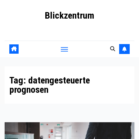
Skip
Blickzentrum
to
content
Wo Relevanz und Information zusammenfinden
Tag:
datengesteuerte
prognosen