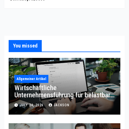
You missed
Allgemeiner Artikel
Wirtschaftliche
Unternehmensführung für belastbare
Prozessqualität
JULY 24, 2026
JACKSON