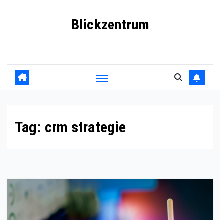
Skip
Blickzentrum
to
content
Wo Relevanz und Information zusammenfinden
Tag:
crm strategie