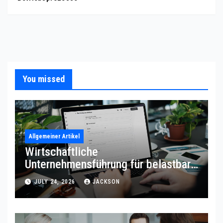
You missed
Allgemeiner Artikel
Wirtschaftliche
Unternehmensführung für belastbare
Prozessqualität
JULY 24, 2026
JACKSON