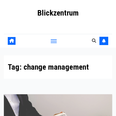
Skip
Blickzentrum
to
content
Wo Relevanz und Information zusammenfinden
Tag:
change management