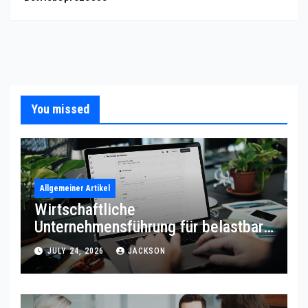
You missed
Allgemeiner Artikel
Wirtschaftliche
Unternehmensführung für belastbare
Prozessqualität
JULY 24, 2026
JACKSON