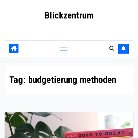
Skip
Blickzentrum
to
content
Wo Relevanz und Information zusammenfinden
Tag:
budgetierung methoden