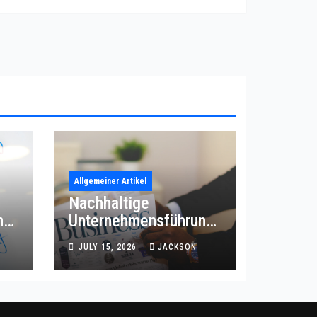
Allgemeiner Artikel
Nachhaltige
ng
Unternehmensführung
für intelligente
JULY 15, 2026
JACKSON
Betriebsprozesse