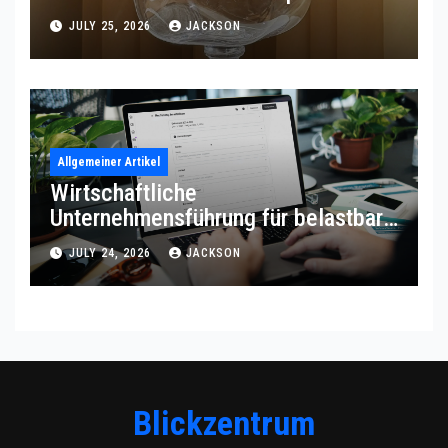
JULY 25, 2026
JACKSON
Allgemeiner Artikel
Wirtschaftliche
Unternehmensführung für belastbare
Prozessqualität
JULY 24, 2026
JACKSON
Blickzentrum