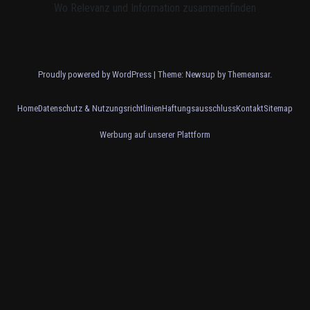
Wo Relevanz und Information zusammenfinden
Proudly powered by WordPress
|
Theme: Newsup by
Themeansar
.
Home
Datenschutz & Nutzungsrichtlinien
Haftungsausschluss
Kontakt
Sitemap
Werbung auf unserer Plattform