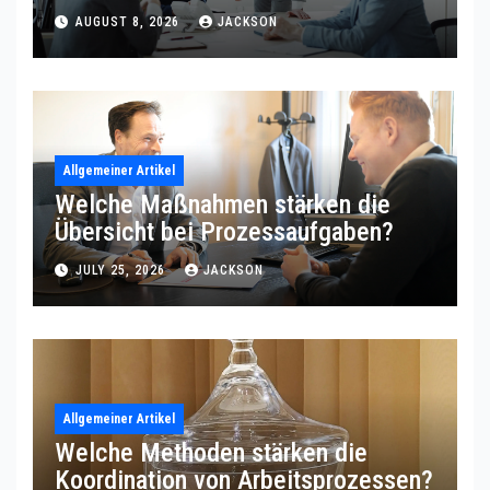
Arbeitsabläufe
AUGUST 8, 2026
JACKSON
Allgemeiner Artikel
Welche Maßnahmen stärken die
Übersicht bei Prozessaufgaben?
JULY 25, 2026
JACKSON
Allgemeiner Artikel
Welche Methoden stärken die
Koordination von Arbeitsprozessen?