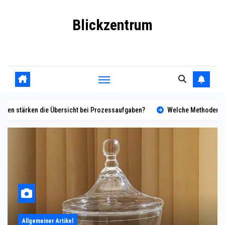
Skip
Blickzentrum
to
content
Wo Relevanz und Information zusammenfinden
ht bei Prozessaufgaben?
Welche Methoden stärken die Koordination 
Allgemeiner Artikel