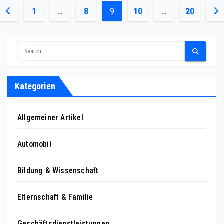
Posts
1
…
8
9
10
…
20
pagination
Kategorien
Allgemeiner Artikel
Automobil
Bildung & Wissenschaft
Elternschaft & Familie
Geschäftsdienstleistungen